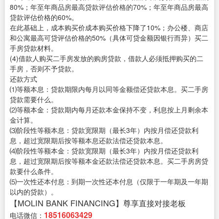
80%；年至年商品房最高贷款评估价格的70%；年至年商品房最高
贷款评估价格的60%。
在此基础上，成本购买价成本购买价格下降了10%；办公楼、商店
和公寓最高可贷评估价格的50%（具体可贷金额因银行而异）买二
手房贷款材料。
(4)借款人购买二手房发放的购房贷款，借款人必须抵押购买的二
手房，否则不予贷款。
还款方式
⑴等额本息：贷款期限内每月以同等金额偿还贷款本息。买二手房
贷款需要什么。
⑵等额本金：贷款期内每月还款本金保持不变，利息按上月剩余本
金计算。
⑶阶段性等额本息：贷款宽限期（最长3年）内按月偿还贷款利
息，超过宽限期后按等额本息还款法偿还贷款本息。
⑷阶段性等额本金：贷款宽限期（最长3年）内按月偿还贷款利
息，超过宽限期后按等额本金还款法偿还贷款本息。买二手房房贷
款要什么条件。
⑸一次性还本付息：到期一次性还本付息（仅限于一年期及一年期
以内的贷款）。
【MOLIN BANK FINANCING】尊享直接对接老板
18516063429
电话微信：