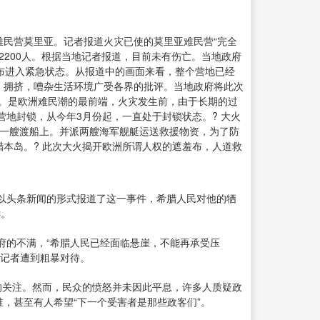
难民营莫里亚。记者报道火灾已使的莫里亚难民营“完全
2200人。根据当地记者报道，目前未有伤亡。当地政府
布进入紧急状态。从报道中的画面来看，整个营地已经
劣，拥挤，嘈杂生活环境广受各界的批评。当地政府将此次
民。是欧洲难民潮的最前端，火灾发生前，由于长期的过
地封锁，从今年3月份起，一直处于封锁状态。? 大火
在一艘渡船上。并派两艘海军舰艇运送救援物资，为了防
本岛。? 此次大火揭开欧洲所谓人权的遮羞布，人道救
以头条新闻的形式报道了这一事件，希腊人民对他的牺
诉。
府的不满，“希腊人民已经面临悬崖，不能再承受压
名记者遭到粗暴对待。
的关注。然而，民众的愤怒并未因此平息，许多人质疑政
，甚至有人希望“下一个受害者是那些政客们”。