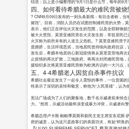
结语：以上是小编整理的“9月1日是什么节，每年的9
四、如何看待希腊最大的难民营被烧
? CNN9月09日发布的一则头条新闻：有目击者称
摧毁”。目前，消防人员仍在试图控制难民营的火势，莫
表示，他们正在评估火灾发生的范围，以及全部财物损
被大火焚毁。莫里亚难民营在火灾发生前，常驻居民已达
火灾称为前所未有的人道主义危机。? 莫里亚难民营于
度拥挤，生活环境恶劣，当地居民曾持续向政府抗议，
发生后，希腊本地居担心新冠疫情将从莫里亚营地再次
止疫情的再次扩散，三地政府。将再次封闭难民营地，并
援组织多次将莫里亚难民营称为欧洲共识的一大污点，
五、4·4希腊老人因贫自杀事件抗议
希腊社会最近发生了一起令人震惊的事件，一位贫困的
牲表示了深切的哀悼和敬意，称他为“人民英雄”，认为
宪法广场成为了人们的聚集地，数千名示威者前来悼念
力。”然而，示威活动最终演变成暴力冲突，示威者向
希腊总理卢卡斯·帕帕季莫斯和新民主党主席安东尼斯
府的诚意，认为这只是政客们的表面功夫，有如“鳄鱼的
【LIUYI SUPREME SERVICE】尊享直接对