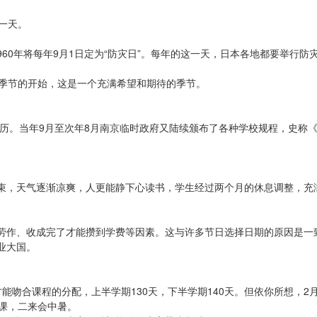
一天。
1960年将每年9月1日定为“防灾日”。每年的这一天，日本各地都要举行防
种季节的开始，这是一个充满希望和期待的季节。
公历。当年9月至次年8月南京临时政府又陆续颁布了各种学校规程，史称
束，天气逐渐凉爽，人更能静下心读书，学生经过两个月的休息调整，充
劳作、收成完了才能攒到学费等因素。这与许多节日选择日期的原因是一
业大国。
。才能吻合课程的分配，上半学期130天，下半学期140天。但依你所想
课，二来会中暑。