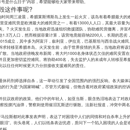
月1号是什么日子”内容，希望能够给大家带来帮助。
毁这件事呢?
，当地时间周三凌晨，希腊莱斯博斯岛上发生一起火灾，该岛有着希腊最大的
里亚难民营是欧洲最大的难民营之一，有着13000人人口，其最大容量为
失。? 火灾发生后，当地政府迅速组织救援团队，协助难民营撤离，并宣
1.3万人口，然而根据容量计算，该营地竟能容纳2200人，长期的恶
2015成立，其中多为阿富汗，叙利亚，伊拉克，巴基斯坦与西非战火难
诉求转移至希腊本岛。火灾发生前，由于世界疫情的关系，当地政府将该营
扩散。当地政府傍晚发布新闻，将大约1000名身体状态欠佳的难民安置
且更加密切监控难民。将协助400名，失去监护人的未成年人转移至希腊
比以往任何时候更大力分担接收支援难民的责任。
退休药剂师选择自杀，这一举动引发了全国范围内的强烈反响。各大媒体
他的行为是“为国家呐喊”，尽管方式极端，但饱含着对政府紧缩政策的控
并抗议政府的政策。他们中的年轻人，如亚当斯，眼含热泪地表达了对政
警察投掷汽油弹，警察则使用催泪瓦斯进行驱散。法新社报道，冲突中两
·萨马拉斯都对此事发表声明，表达了对困境中人们的同情和对自杀率上升
眼泪”。街头巷尾，人们以纸条表达忧虑，质问下一个陷入困境的人会是谁
接老板