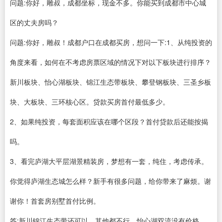
问题:你好，雕叔，成都坐标，现金不多。你能买到成都市中心城
区的丈夫房吗？
问题:你好，雕叔！成都户口在成都买房，想问一下:1、从纯投资的
角度来看，如何在不考虑房票区域的情况下对以下板块进行排序？
新川板块、怡心湖板块、锦江生态带板块、攀登钢板块、三圣乡板
块、大板块、三环核心区。贷款买房首付最低多少。
2、如果纯投资，每套面积应该在哪个区段？首付贷款后还能按揭
吗。
3、看完庐湖大平层湖景精装房，梦想有一套，纯住，考虑传承。
你觉得庐湖生态城怎么样？新手有很多问题，给你带来了麻烦。谢
谢你！首套房别墅首付比例。
答:新川锦江生态带还可以，其他都不行。怡心湖双流没有价格，