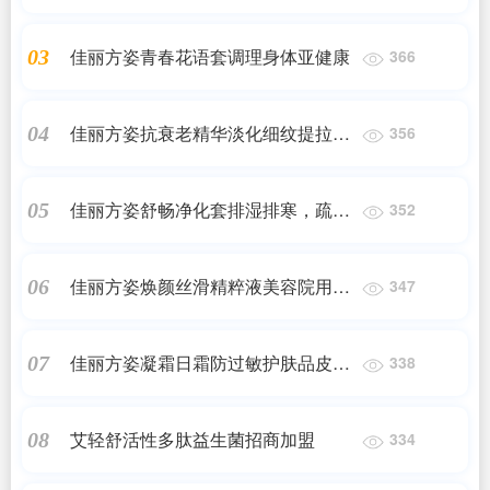
肤色暗沉不均匀提亮肤色祛斑霜
佳丽方姿青春花语套调理身体亚健康
03
366
佳丽方姿抗衰老精华淡化细纹提拉紧
04
356
致肌收细毛孔紧致皮肤小V脸瘦
佳丽方姿舒畅净化套排湿排寒，疏通
05
352
经络
佳丽方姿焕颜丝滑精粹液美容院用品
06
347
改善暗黄提亮肤色色素沉淀去除
佳丽方姿凝霜日霜防过敏护肤品皮肤
07
338
干燥祛死皮去红血丝修复角质层
艾轻舒活性多肽益生菌招商加盟
08
334