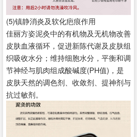
(5)镇静消炎及软化疤痕作用
佳丽方姿
泥灸中的有机物及无机物改善
皮肤血液循环，促进新陈代谢及皮肤组
织吸收水分；维持细胞水分，平衡和调
节神经与肌肉组成酸碱度(PH值)，是
皮肤天然的调色剂、收敛剂、提神剂与
抗过敏剂。