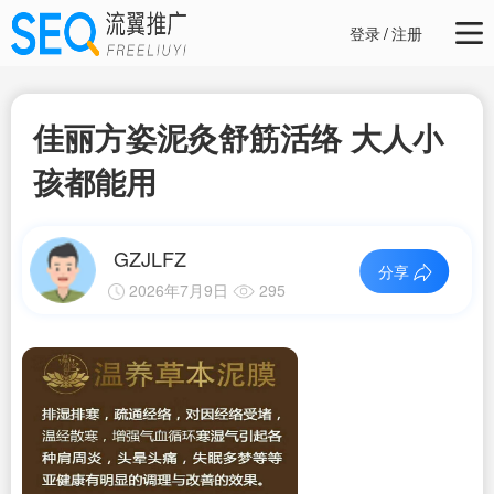
登录
/
注册
佳丽方姿泥灸舒筋活络 大人小
孩都能用
GZJLFZ
分享
2026年7月9日
295