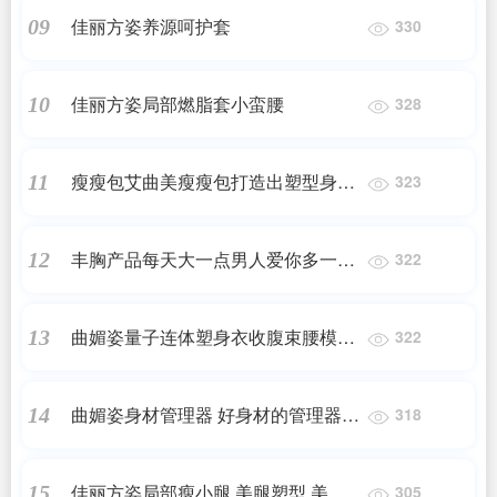
佳丽方姿养源呵护套
09
330
佳丽方姿局部燃脂套小蛮腰
10
328
瘦瘦包艾曲美瘦瘦包打造出塑型身段
11
323
艾曲美瘦瘦包在家轻松塑身
丰胸产品每天大一点男人爱你多一点
12
322
佳丽方姿么么哒丰胸产品
曲媚姿量子连体塑身衣收腹束腰模具
13
322
体雕矫正身型侧收副乳提臀暖宫
曲媚姿身材管理器 好身材的管理器，
14
318
坏身材的矫正器， 亚健康的探测器。
佳丽方姿局部瘦小腿 美腿塑型 美不
15
305