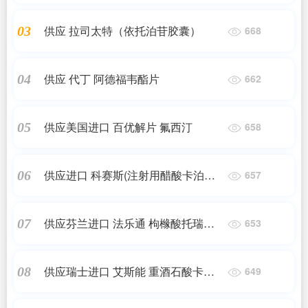
供应 拉司太特（依托泊苷胶囊）
03
668
供应 代丁 阿德福韦酯片
04
662
供应美国进口 百优解片 氟西汀
05
658
供应进口 科赛斯(注射用醋酸卡泊芬
06
657
净)
供应芬兰进口 法乐通 枸橼酸托瑞米
07
653
芬片
供应瑞士进口 艾斯能 重酒石酸卡巴
08
649
拉汀胶囊