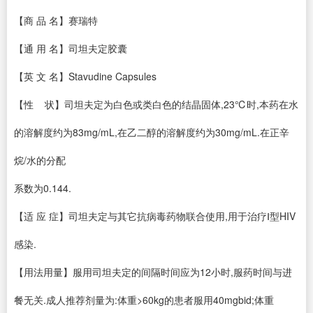
【商 品 名】赛瑞特
【通 用 名】司坦夫定胶囊
【英 文 名】Stavudine Capsules
【性 状】司坦夫定为白色或类白色的结晶固体,23℃时,本药在水
的溶解度约为83mg/mL,在乙二醇的溶解度约为30mg/mL.在正辛
烷/水的分配
系数为0.144.
【适 应 症】司坦夫定与其它抗病毒药物联合使用,用于治疗Ⅰ型HIV
感染.
【用法用量】服用司坦夫定的间隔时间应为12小时,服药时间与进
餐无关.成人推荐剂量为:体重>60kg的患者服用40mgbid;体重