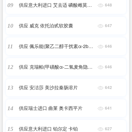
供应意大利进口 艾去适 磷酸雌莫司
09
648
汀
供应 威克 依托泊甙软胶囊
10
647
供应 佩乐能(聚乙二醇干扰素α-2b注
11
646
射剂)
供应 克瑞帕(甲磺酸α-二氢麦角隐亭
12
646
片)
供应 安洁莎 美沙拉秦肠溶片
13
642
供应瑞士进口 曲莱 奥卡西平片
14
641
供应意大利进口 铂尔定 卡铂
15
627