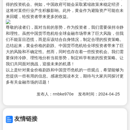
得的投资机会。例如，中国政府可能会采取紧缩政策来稳定经济，
这将对某些行业产生积极影响。此外，黄金作为避险资产可能在未
来回暖，给投资者带来更多的收益。
尊敬的读者们，面对当前的形势，作为投资者，我们需要保持冷静
和理性。虽然中国货币危机给全球金融市场带来了巨大风险，但我
们不能盲目恐慌，而是应该结合自身情况，制定合理的投资策略。
总结起来，黄金价格的剧跌、中国货币危机给全球投资者带来了巨
大的风险和不确定性。然而，同时也存在着一些投资机会。我们需
要保持冷静、理性地分析当前形势，制定科学有效的投资策略。让
我们共同面对挑战，迎接未来的机遇！
以上是针对黄金价格剧跌和中国货币危机的一些观点，希望能够为
您提供一些有用的信息。感谢您阅读本文，期待与大家共同探讨更
多有关金融市场的话题！
发布人：rmbke970e
发布时间：2024-04-25
友情链接