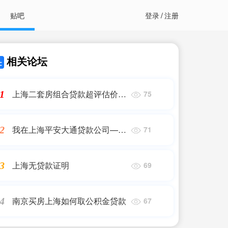
贴吧
登录
/
注册
相关论坛
上海二套房组合贷款超评估价5
1
75
成——2023最新更新
我在上海平安大通贷款公司——
2
71
2023最新更新
上海无贷款证明
3
69
南京买房上海如何取公积金贷款
4
67