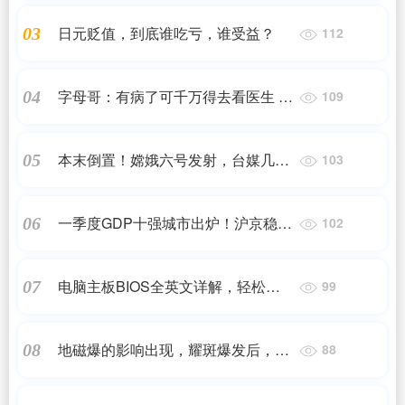
日元贬值，到底谁吃亏，谁受益？
03
112
字母哥：有病了可千万得去看医生 没
04
109
事儿别自己在网上瞎查
本末倒置！嫦娥六号发射，台媒几乎
05
103
没报道，只报道余天家族的八卦
一季度GDP十强城市出炉！沪京稳居
06
102
前二，两市霸榜单项冠军
电脑主板BIOS全英文详解，轻松掌握
07
99
主板设置！
地磁爆的影响出现，耀斑爆发后，多
08
88
地产生了绚丽的极光