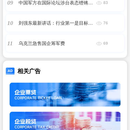
中国军方在国际论坛涉台表态铿锵有
09
83
力
刘强东最新讲话：行业第一是目标，
10
76
只要拼搏公司永远不会辞退你
乌克兰急售国企筹军费
11
69
相关广告