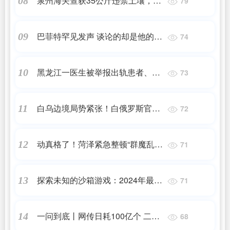
泉州海关查获35公斤违禁土壤，中
08
79
国海关为何“寸土不让”？
巴菲特罕见发声 谈论的却是他的遗
09
74
嘱
黑龙江一医生被举报出轨患者、诅
10
73
咒妻子，院方回应：撤销职务停止
白乌边境局势紧张！白俄罗斯官员
11
72
教职
称已准备好应对任何挑衅
动真格了！菏泽紧急整顿“群魔乱
12
71
舞”，已成立专班组
探索未知的沙箱游戏：2024年最新
13
71
推荐
一问到底丨网传日耗100亿个 二维
14
68