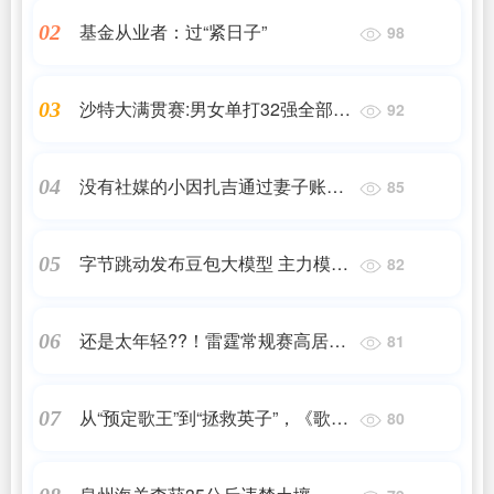
基金从业者：过“紧日子”
02
98
沙特大满贯赛:男女单打32强全部产
03
92
生！中国有17人晋级，7人被淘汰
没有社媒的小因扎吉通过妻子账号
04
85
告别张康阳：谢谢你
字节跳动发布豆包大模型 主力模型
05
82
定价比行业便宜99.3%
还是太年轻??！雷霆常规赛高居西
06
81
部第一 最终止步分区半决赛
从“预定歌王”到“拯救英子”，《歌手
07
80
2024》一棍子打醒华语乐坛