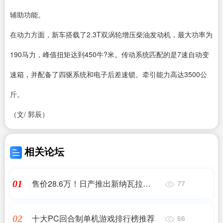
辅助功能。
在动力方面，新车搭载了2.3T双涡轮增压柴油发动机，最大功率为
190马力，峰值扭矩达到450牛?米。传动系统匹配的是7速自动变
速箱，并配备了四驱系统和电子后差速锁。牵引能力高达3500公
斤。
（文/ 郭辰）
相关论坛
售价28.6万！日产推出新纳瓦拉
01
77
Black Edition：配备越野轮胎
十大PC回合制单机游戏排行榜推荐
02
66