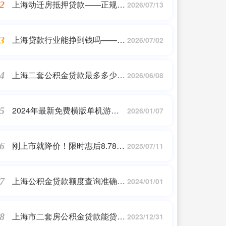
上海动迁房抵押贷款——正规机
2
2026/07/13
构
上海贷款行业能挣到钱吗——正
3
2026/07/02
规机构
上海二套公积金贷款最多多少
4
2026/06/08
——正规机构
2024年最新免费横版单机游戏
5
2026/01/07
排行榜
刚上市就降价！限时惠后8.78万
6
2025/07/11
起，爆181Ps马力，这款SUV适
合家用
上海公积金贷款额度查询准确吗
7
2024/01/01
——正规机构
上海市二套房公积金贷款能贷多
8
2023/12/31