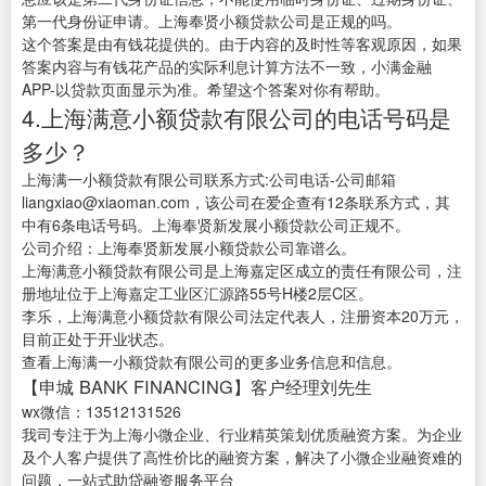
第一代身份证申请。上海奉贤小额贷款公司是正规的吗。
这个答案是由有钱花提供的。由于内容的及时性等客观原因，如果
答案内容与有钱花产品的实际利息计算方法不一致，小满金融
APP-以贷款页面显示为准。希望这个答案对你有帮助。
4.上海满意小额贷款有限公司的电话号码是
多少？
上海满一小额贷款有限公司联系方式:公司电话-公司邮箱
liangxiao@xiaoman.com，该公司在爱企查有12条联系方式，其
中有6条电话号码。上海奉贤新发展小额贷款公司正规不。
公司介绍：上海奉贤新发展小额贷款公司靠谱么。
上海满意小额贷款有限公司是上海嘉定区成立的责任有限公司，注
册地址位于上海嘉定工业区汇源路55号H楼2层C区。
李乐，上海满意小额贷款有限公司法定代表人，注册资本20万元，
目前正处于开业状态。
查看上海满一小额贷款有限公司的更多业务信息和信息。
【申城 BANK FINANCING】客户经理刘先生
wx微信：13512131526
我司专注于为上海小微企业、行业精英策划优质融资方案。为企业
及个人客户提供了高性价比的融资方案，解决了小微企业融资难的
问题，一站式助贷融资服务平台