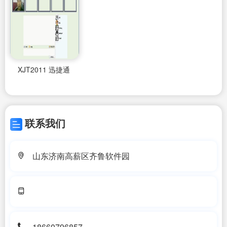
XJT2011 迅捷通
联系我们
山东济南高薪区齐鲁软件园
18660796857