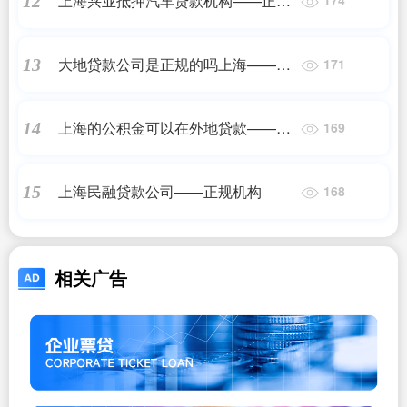
上海兴业抵押汽车贷款机构——正规
12
174
——正规机构
机构
大地贷款公司是正规的吗上海——正
13
171
规机构
上海的公积金可以在外地贷款——
14
169
2023最新更新
上海民融贷款公司——正规机构
15
168
相关广告