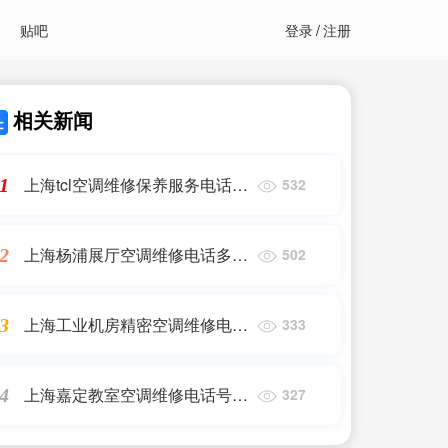
贴吧
登录
/
注册
相关新闻
上海tcl空调维修保养服务电话|
1
532
上海tcl空调服务维修电话丨统一
24小时400客服|同城维修客服中
上海杨浦展厅空调维修电话多少
2
502
心
号,家电维修行业迎来夏季“大考”,
杨浦推荐企业名单来了,维修客
上海工业机房精密空调维修电话
3
333
服电话
号码(机房空调_精密空调_恒温
恒湿空调_机房精密空调维修)24
上海嘉定教室空调维修电话号
4
327
小时维修电话
码|镇空调家电维修_移机_回收_
出租_上门电话_|同城上门服务