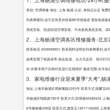
1、上海杨浦空调维修电话-24小时服
类别: 空调维修 地址: 上海 杨浦 认证: 身份证认证 免费
列表网看到,说不定有意外惊喜哟!详情描述 度拓电器
系统安装、恒温恒湿空调安装、中央新风系统安装、采
2、上海杨浦空调各区维修服务-北京
联系电话 4008588851 联系我时说明在列表网看到
如果忽视了电器保养,就会造成、点火无反应、指示灯闪
作,并要求用户后期对其进行定期维护 服务范围:全市各
3、家电维修行业迎来夏季“大考”,
地址:上海市杨浦区周家嘴路2253号 联系方式:陈麟宝655
市杨浦区翔殷路785号 联系方式:田维俊65489334
8号楼南楼308室 联系方式:唐世玉13917148368 