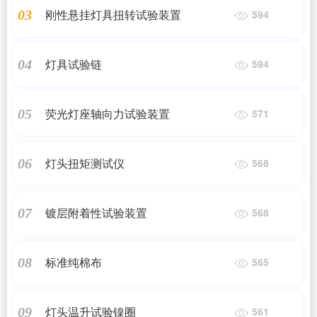
刚性悬挂灯具扭转试验装置
03
594
灯具试验链
04
594
荧光灯座轴向力试验装置
05
571
灯头扭矩测试仪
06
568
镀层附着性试验装置
07
568
标准纯棉布
08
565
灯头温升试验镍圈
09
561