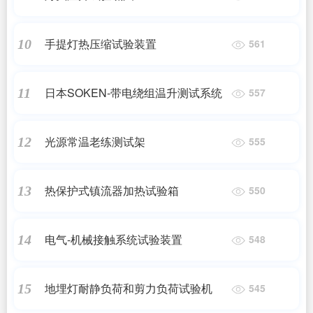
手提灯热压缩试验装置
10
561
日本SOKEN-带电绕组温升测试系统
11
557
光源常温老练测试架
12
555
热保护式镇流器加热试验箱
13
550
电气-机械接触系统试验装置
14
548
地埋灯耐静负荷和剪力负荷试验机
15
545