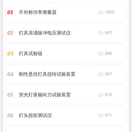
不对称功率测量器
01
1855
灯具浪涌脉冲电压测试仪
02
607
灯具试验链
03
598
刚性悬挂灯具扭转试验装置
04
597
荧光灯座轴向力试验装置
05
575
灯头扭矩测试仪
06
571