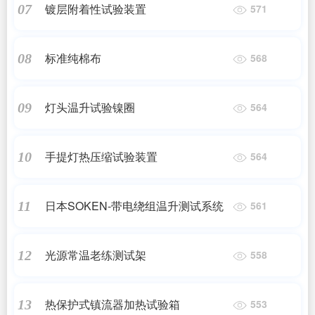
镀层附着性试验装置
07
571
标准纯棉布
08
568
灯头温升试验镍圈
09
564
手提灯热压缩试验装置
10
564
日本SOKEN-带电绕组温升测试系统
11
561
光源常温老练测试架
12
558
热保护式镇流器加热试验箱
13
553