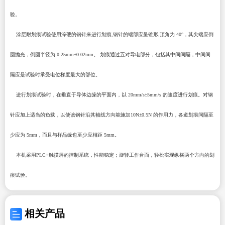
验。
涂层耐划痕试验使用淬硬的钢针来进行划痕
,
钢针的端部应呈锥形
,
顶角为
40°
，其尖端应倒
圆抛光，倒圆半径为
0.25mm
±
0.02mm
。 划痕通过五对导电部分，包括其中间间隔，中间间
隔应是试验时承受电位梯度最大的部位。
进行划痕试验时，在垂直于导体边缘的平面内，以
20mm
/s±
5mm
/s
的速度进行划痕。对钢
针应加上适当的负载，以使该钢针沿其轴线方向能施加
10N±0.5N
的作用力，各道划痕间隔至
少应为
5mm
，而且与样品缘也至少应相距
5mm
。
本机采用
PLC+
触摸屏的控制系统，性能稳定；旋转工作台面，轻松实现纵横两个方向的划
痕试验。
相关产品