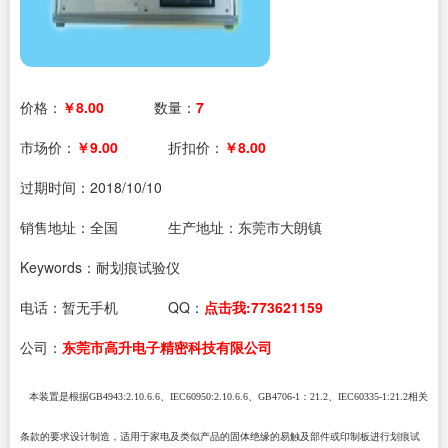
价格：
￥8.00
数量：
7
市场价：
￥9.00
折扣价：
￥8.00
过期时间：
2018/10/10
销售地址：全国
生产地址：东莞市大朗镇
Keywords：耐划痕试验仪
电话：
暂无手机
QQ：
点击我:773621159
公司：
东莞市高升电子精密科技有限公司
本装置是根据
GB4943:
2.10.6
.6
、
IEC60950:2.10.6.6
、
GB4706-1
：
21.2
、
IEC60335-1:21.2
相关
条款的要求设计制造，适用于家电及类似产品的固体绝缘的易触及部件或印制板进行划痕试