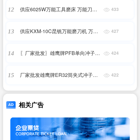
供应6025W万能工具磨床 万能刀具
12
433
磨床 万能工具磨床 工具磨床
供应KXM-10C昆铣万能磨刀机 万能
13
427
工具磨床 工具磨床
〖厂家批发〗雄鹰牌PFB单向冲子成
14
424
型器 冲子成型器
厂家批发雄鹰牌ER32筒夹式冲子成
15
422
型器 冲子成型器
相关广告