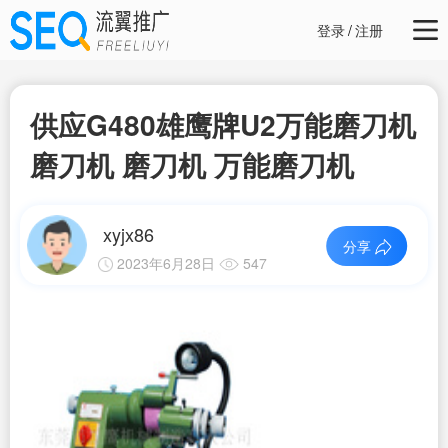
登录
/
注册
供应G480雄鹰牌U2万能磨刀机
磨刀机 磨刀机 万能磨刀机
xyjx86
分享
2023年6月28日
547