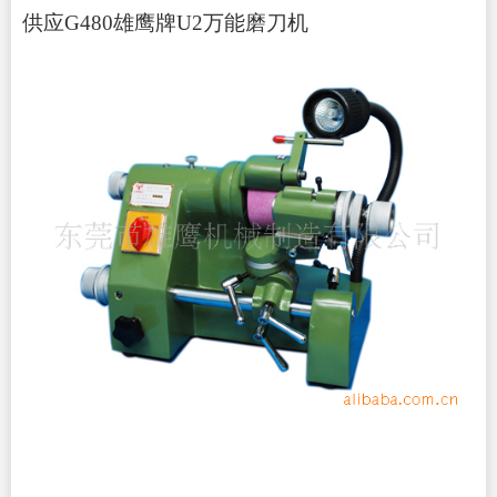
供应G480雄鹰牌U2万能磨刀机