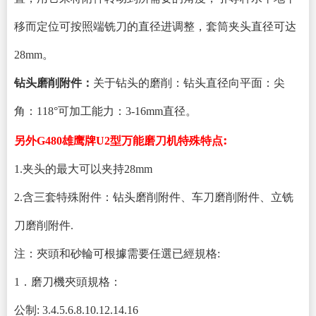
移而定位可按照端铣刀的直径进调整，套筒夹头直径可达
28mm。
钻头磨削附件：
关于钻头的磨削：钻头直径向平面：尖
角：118°可加工能力：3-16mm直径。
:
另外G480雄鹰牌U2型万能磨刀机特殊特点
1.夹头的最大可以夹持28mm
2.含三套特殊附件：钻头磨削附件、车刀磨削附件、立铣
刀磨削附件.
注：夾頭和砂輪可根據需要任選已經規格:
1．磨刀機夾頭規格：
公制: 3.4.5.6.8.10.12.14.16