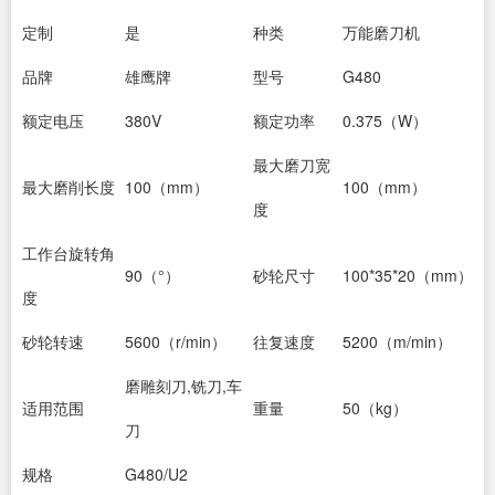
定制
是
种类
万能磨刀机
品牌
雄鹰牌
型号
G480
额定电压
380V
额定功率
0.375（W）
最大磨刀宽
最大磨削长度
100（mm）
100（mm）
度
工作台旋转角
90（°）
砂轮尺寸
100*35*20（mm）
度
砂轮转速
5600（r/min）
往复速度
5200（m/min）
磨雕刻刀,铣刀,车
适用范围
重量
50（kg）
刀
规格
G480/U2