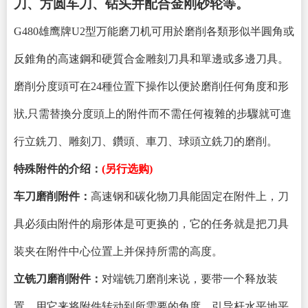
刀、方圆车刀、钻头并配合金刚砂轮等。
G480雄鹰牌U2型万能磨刀机可用於磨削各類形似半圓角或
反錐角的高速鋼和硬質合金雕刻刀具和單邊或多邊刀具。
磨削分度頭可在24種位置下操作以便於磨削任何角度和形
狀,只需替換分度頭上的附件而不需任何複雜的步驟就可進
行立銑刀、雕刻刀、鑽頭、車刀、球頭立銑刀的磨削。
特殊附件的介绍：
(另行选购)
车刀磨削附件：
高速钢和碳化物刀具能固定在附件上，刀
具必须由附件的扇形体是可更换的，它的任务就是把刀具
装夹在附件中心位置上并保持所需的高度。
立铣刀磨削附件：
对端铣刀磨削来说，要带一个释放装
置，用它来将附件转动到所需要的角度，引导杆水平地平