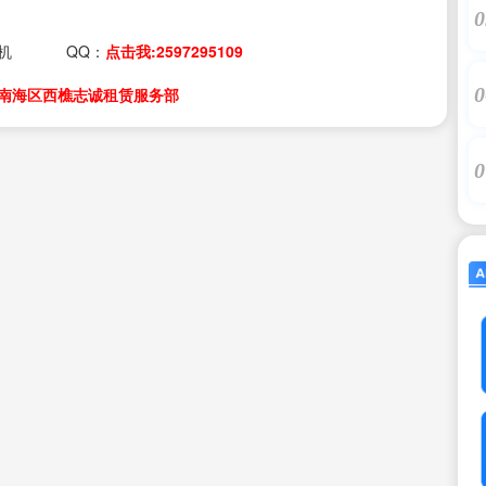
0
机
QQ：
点击我:2597295109
0
南海区西樵志诚租赁服务部
0