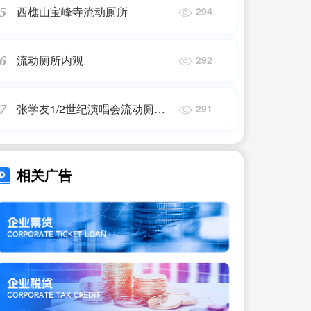
西樵山宝峰寺流动厕所
5
294
流动厕所内观
6
292
张学友1/2世纪演唱会流动厕所
7
291
租赁
相关广告