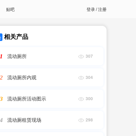
贴吧
登录
/
注册
相关产品
流动厕所
1
307
流动厕所内观
2
304
流动厕所活动图示
3
300
流动厕租赁现场
4
298