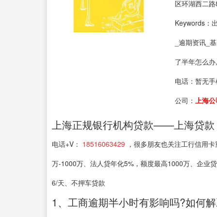
区环湖西二路8
Keyword
_逾期资讯_
了半年怎么办
电话：
暂无手
公司：
上海公
上海正规银行机构贷款——上海贷款
电话+V：
18516063429
，很多朋友也关注工行信用卡重
万-1000万、法人贷年化5%，额度最高1000万、企业
6/天、不押车贷款
1、工商逾期半小时有影响吗?如何解