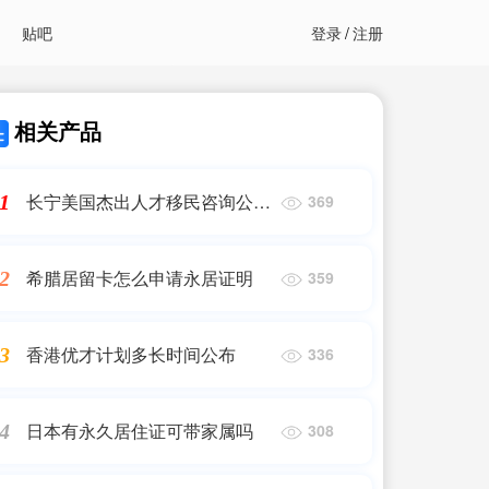
贴吧
登录
/
注册
相关产品
长宁美国杰出人才移民咨询公司
1
369
有哪些
希腊居留卡怎么申请永居证明
2
359
香港优才计划多长时间公布
3
336
日本有永久居住证可带家属吗
4
308