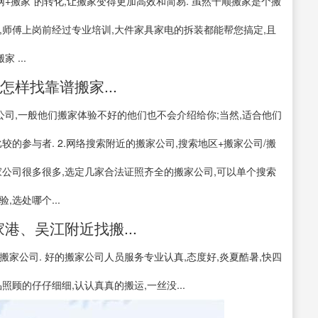
网+搬家”的转化,让搬家变得更加高效和简易. 虽然千顺搬家是个搬
,师傅上岗前经过专业培训,大件家具家电的拆装都能帮您搞定,且
 ...
怎样找靠谱搬家...
公司,一般他们搬家体验不好的他们也不会介绍给你;当然,适合他们
的参与者. 2.网络搜索附近的搬家公司,搜索地区+搬家公司/搬
家公司很多很多,选定几家合法证照齐全的搬家公司,可以单个搜索
选处哪个...
港、吴江附近找搬...
家公司. 好的搬家公司人员服务专业认真,态度好,炎夏酷暑,快四
顾的仔仔细细,认认真真的搬运,一丝没...