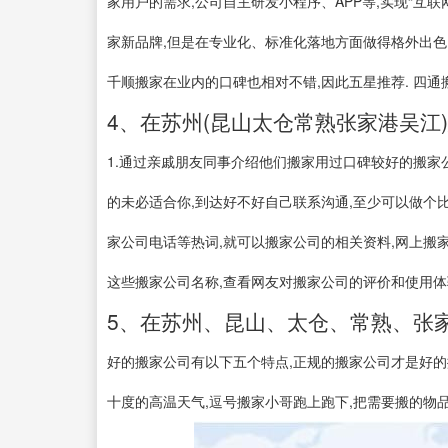
家用户的需求,公司自主研发小程序、APP等,实现“互联
家新品牌,但是在专业化、标准化落地方面做得格外出色
千顺搬家在业内的口碑也相对不错,因此五星推荐. 四通搬家
4、在苏州(昆山太仓常熟张家港吴江)
1.通过亲戚朋友同事介绍他们搬家用过口碑较好的搬家
的未必适合你,到达好不好自己联系沟通,至少可以做个比较
家公司电话等热词,就可以搬家公司的相关资料,网上搬
这些搬家公司名称,查看网友对搬家公司的评价和使用体验,
5、在苏州、昆山、太仓、常熟、张家
好的搬家公司有以下五个特点,正规的搬家公司才是好的搬
十度的高温天气,逗号搬家小哥跑上跑下,把需要搬的物品照