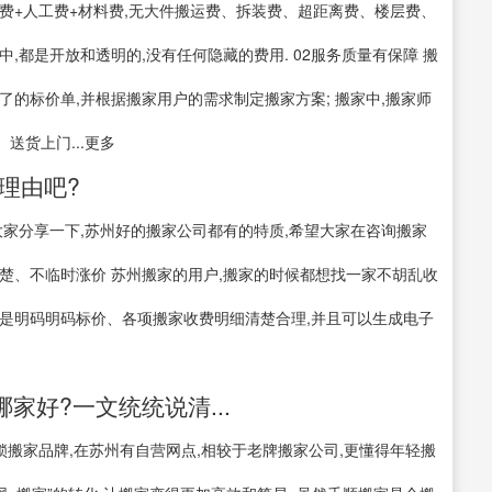
车费+人工费+材料费,无大件搬运费、拆装费、超距离费、楼层费、
,都是开放和透明的,没有任何隐藏的费用. 02服务质量有保障 搬
的标价单,并根据搬家用户的需求制定搬家方案; 搬家中,搬家师
送货上门...更多
理由吧?
大家分享一下,苏州好的搬家公司都有的特质,希望大家在咨询搬家
清楚、不临时涨价 苏州搬家的用户,搬家的时候都想找一家不胡乱收
是明码明码标价、各项搬家收费明细清楚合理,并且可以生成电子
家好?一文统统说清...
锁搬家品牌,在苏州有自营网点,相较于老牌搬家公司,更懂得年轻搬