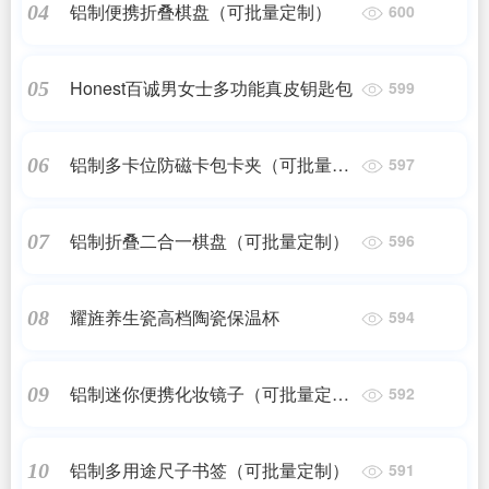
铝制便携折叠棋盘（可批量定制）
04
600
Honest百诚男女士多功能真皮钥匙包
05
599
铝制多卡位防磁卡包卡夹（可批量定
06
597
制）
铝制折叠二合一棋盘（可批量定制）
07
596
耀旌养生瓷高档陶瓷保温杯
08
594
铝制迷你便携化妆镜子（可批量定
09
592
制）
铝制多用途尺子书签（可批量定制）
10
591