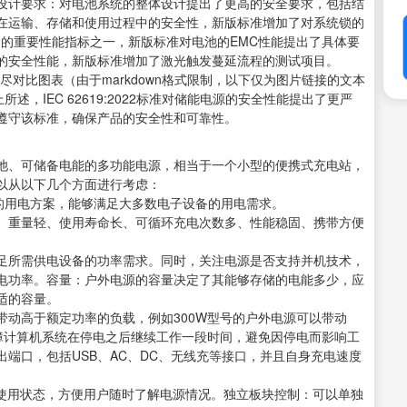
设计要求：对电池系统的整体设计提出了更高的安全要求，包括结
在运输、存储和使用过程中的安全性，新版标准增加了对系统锁的
品的重要性能指标之一，新版标准对电池的EMC性能提出了具体要
的安全性能，新版标准增加了激光触发蔓延流程的测试项目。
更的详尽对比图表（由于markdown格式限制，以下仅为图片链接的文本
述，IEC 62619:2022标准对储能电源的安全性能提出了更严
遵守该标准，确保产品的安全性和可靠性。
池、可储备电能的多功能电源，相当于一个小型的便携式充电站，
以从以下几个方面进行考虑：
佳的用电方案，能够满足大多数电子设备的用电需求。
、重量轻、使用寿命长、可循环充电次数多、性能稳固、携带方便
足所需供电设备的功率需求。同时，关注电源是否支持并机技术，
电功率。容量：户外电源的容量决定了其能够存储的电能多少，应
适的容量。
带动高于额定功率的负载，例如300W型号的户外电源可以带动
以保障计算机系统在停电之后继续工作一段时间，避免因停电而影响工
端口，包括USB、AC、DC、无线充等接口，并且自身充电速度
和使用状态，方便用户随时了解电源情况。独立板块控制：可以单独