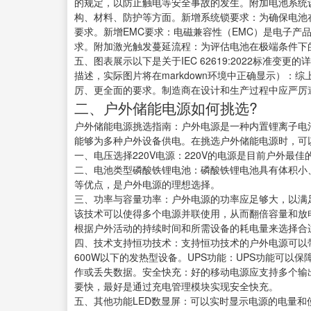
的规定，以防止触电等安全事故的发生。附加电池系统
构、材料、防护等方面。新增系统锁要求：为确保电池
要求。新增EMC要求：电磁兼容性（EMC）是电子产
求。附加激光触发蔓延流程：为评估电池在极端条件下
五、图表展示以下是关于IEC 62619:2022标准变
描述，实际图片将在markdown环境中正确显示）：综上所
厉、更全面的要求。制造商在设计和生产过程中应严厉
二、户外储能电源如何挑选?
户外储能电源挑选指南：户外电源是一种内置锂离子电
能够为多种户外设备供电。在挑选户外储能电源时，可
一、电压选择220V电源：220V的电源是目前户外最
二、电池类型磷酸铁锂电池：磷酸铁锂电池具有体积小
等优点，是户外电源的理想选择。
三、功率与容量功率：户外电源的功率应足够大，以满
该技术可以使得多个电源并联使用，从而翻倍容量和放
根据户外活动的持续时间和所需设备的耗电量来选择合
四、技术支持恒功技术：支持恒功技术的户外电源可以
600W以下的发热型设备。UPS功能：UPS功能可
作或丢失数据。安全快充：好的移动电源应支持多个输出
要快，最好是通过充电管理模块实现安全快充。
五、其他功能LED数显屏：可以实时显示电源的电量