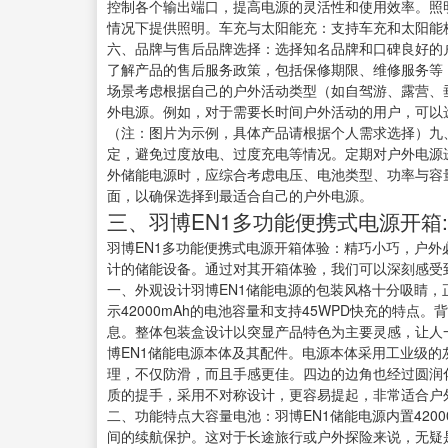
控制各个输出端口，提高电源的灵活性和使用效率。照
情况下提供照明。车充与太阳能充：支持车充和太阳能
六、品牌与售后品牌选择：选择知名品牌和口碑良好的
了解产品的售后服务政策，包括保修期限、维修服务等
场景考虑根据自己的户外活动类型（如自驾游、露营、
外电源。例如，对于需要长时间户外活动的用户，可以
（注：图片为示例，具体产品请根据个人需求选择）九
定，避免过度放电、过度充电等情况。定期对户外电源
外储能电源时，应综合考虑电压、电池类型、功率与容
面，以确保选择到最适合自己的户外电源。
三、羽博EN1多功能便携式电源开箱
羽博EN1多功能便携式电源开箱体验：精巧小巧，户外
计的储能设备。通过对其开箱体验，我们可以深刻感受
一、外观设计羽博EN1储能电源的包装风格十分吸睛，
示42000mAh的电池容量和支持45WPD快充的特
息。整体包装盒设计以突显产品特色为主要灵感，让人
博EN1储能电源本体及其配件。电源本体采用工业级的灰色
理，不仅防滑，而且手感更佳。四边的边角也经过圆润
质的提手，采用不对称设计，更容易提起，非常适合户
二、功能特点大容量电池：羽博EN1储能电源内置420
间的续航保护。这对于长途旅行或户外探险来说，无疑是