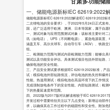
甘肃多功能储
一、储能电源新标IEC 62619:2022
储能电源新标IEC 62619:2022解读IEC 6261
二次锂电池的安全要求》，于2022年5月24日正式
国，还广泛适用于欧洲、澳洲、日本等国家，属于自愿
一、测试对象与应用范围测试对象：该标准主要针对二
讯（如电话）、UPS（不间断电源）、紧急电源装置
涵盖叉车、高尔夫球车、自动导引车（AGV）、铁路
组。
二、检测能力范围与测试内容检测能力范围：能够出具IE
测试以及功能安全评估。具体测试项目包括外部短路、
确保电池的安全性能。
三、产品安全测试要求根据IEC 62619:2022标
试：模拟电池外部短路情况，评估电池的热失控和爆炸
性能。热滥用测试：模拟电池在高温环境下的工作情况
充或强制放电条件下的安全性能。内部短路测试：检测
下的热蔓延速度和范围。
四、2022版与2017版对比解读相较于IEC 6261
开发过程中需要特别关注以下几点变化：新增运动部件
求，以确保其在工作过程中的稳固性和安全性。附加危