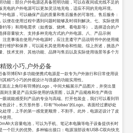
明功能：部分户外电源还具备照明功能，可以在夜间或光线不足的
板充电的户外电源可以更加灵活地充电，适应不同的充电环境。
户外电源，可以确保产品的质量和售后服务的可靠性。售后服务：
，以便在使用过程中遇到问题时能够及时得到解决。七、实际使用
垂钓等）和用电需求（如煮饭、烧烤、看电影等），选择适合的户
选择容量较大、支持多种充电方式的户外电源。八、产品示例
、注意事项在使用户外电源时，应注意遵守产品说明书中的使用规
进行维护和保养，可以延长其使用寿命和性能。综上所述，挑选户
量、技术支持、其他功能、品牌与售后以及实际使用场景等多个方
:精致小巧,户外必备
必备羽博EN1多功能便携式电源是一款专为户外旅行和日常使用设
到其精巧小巧的外观设计与强盛的功能实用性。
正面左上角印有羽博的Logo，中间大幅展示产品图片，并突出显
点。背面则主要是产品实际使用的场景图，以及产品规格和生产商信
一眼就能感受到产品的专业与高端。打开包装盒，我们可以看到羽
设计，长方形外形，印有“Yoobao”的Logo。表面经过磨砂处
化处理，上手的第一感觉更顺滑，不割手。此外，电源还设计了皮
外使用。
00mAh大容量电池，可以为手机、笔记本电脑等电子设备提供长时
一个巨大的优势。多种输出接口：电源顶部设有USB-C双向快充