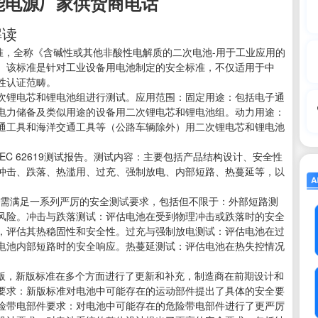
能电源厂家供货商电话
解读
9:2022标准，全称《含碱性或其他非酸性电解质的二次电池-用于工业应用的
发布。该标准是针对工业设备用电池制定的安全标准，不仅适用于中
性认证范畴。
次锂电芯和锂电池组进行测试。应用范围：固定用途：包括电子通
、电力储备及类似用途的设备用二次锂电芯和锂电池组。动力用途：
交通工具和海洋交通工具等（公路车辆除外）用二次锂电芯和锂电池
C 62619测试报告。测试内容：主要包括产品结构设计、安全性
冲击、跌落、热滥用、过充、强制放电、内部短路、热蔓延等，以
准，产品需满足一系列严厉的安全测试要求，包括但不限于：外部短路测
风险。冲击与跌落测试：评估电池在受到物理冲击或跌落时的安全
，评估其热稳固性和安全性。过充与强制放电测试：评估电池在过
电池内部短路时的安全响应。热蔓延测试：评估电池在热失控情况
9:2017版，新版标准在多个方面进行了更新和补充，制造商在前期设计和
要求：新版标准对电池中可能存在的运动部件提出了具体的安全要
险带电部件要求：对电池中可能存在的危险带电部件进行了更严厉