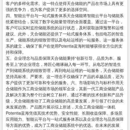
客户的多样化需求。这一特点使得天合储能的产品在市场上具有更
强的竞争力，也为客户提供了更多的选择空间。
四、智能云平台与一站式服务体系天合储能将智能云平台与储能系
统紧密结合，实现了数字化能量管理的全面覆盖。通过这一平台，
客户可以实时监控储能系统的运行状态，及时获取故障预警和运维
建议。此外，天合储能还提供了一站式服务体系，包括电芯的智造
生产、储能系统的细致管理以及电站运维的一站服务。这一服务体
系的建立，确保了客户在使用Potentia蓝海时能够获得全方位的支
持和保障。
五、企业理念与品质保障天合储能秉持“创新引导、品质为本、服
务至上”的企业理念，将匠心雕琢融入每一环节。从电芯的智造生
产到储能系统的细致管理，再到电站运维的一站服务，天合储能都
坚持高标准、严要求。这一理念不仅确保了产品的卓越品质，还为
客户提供了更加可靠和专业的服务。六、市场影响力与标杆作用天
合储能作为工商业储能市场的领军企业，其新一代工商业储能产品
及解决方案为整个行业树立了标杆。通过不断的技术创新和产品升
级，天合储能推动了工商业储能的高质量发展，并引领了行业的未
来发展趋势。产品图片展示综上所述，天合工商业储能一体机
Potentia蓝海凭借其技术优势、安全性能、长期收益保障、多场景
应用能力、智能云平台与一站式服务体系以及企业理念与品质保障
等方面的优势，成为了工商业储能系统中的优选。在未来的发展