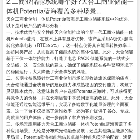
2.工商业储能系统哪个好?天合工商业储能一
体机Potentia蓝海覆盖多种场景...
天合工商业储能一体机Potentia蓝海是工商业储能系统中的优选。
以下是对该产品的详尽分析：
一、技术优势与安全性能天合储能推出的全新一代工商业储能一体
机Potentia蓝海，在技术上具有显著优势。该产品采用A极优+超高
转化效率电芯（RTE≥95%），这一特点使得其在能量转换效率上
远超同类产品，从而提高了储能系统的整体性能。此外，天合储能
基于三位一体防护能力，打造了电芯-PACK-储能系统的一站式安
全防线。这一安全防线的建立，确保了储能系统在各种繁琐环境下
的稳固运行，大大降低了安全事故的风险。
二、长期收益保障针对工商业储能市场长期收益难以保障的痛点，
天合储能通过全栈自研的建设能力和成熟稳固的交付能力，构筑了
灵活降本优势。这意味着客户在选择Potentia蓝海时，可以获得更
具竞争力的价格，并在长期运营中享受到更高的收益。此外，天合
储能还通过智能运维平台，实现了多端数字化能量管理的全面覆
盖。这一平台不仅提高了运维效率，还为客户提供了省心、专业、
高质量的用户体验，进一步保障了客户的长期收益。
三、多场景应用能力天合工商业储能一体机Potentia蓝海覆盖了多
种应用场景。无论是分布式光储融合发展，还是其他新型能源的应
用场景，Potentia蓝海都能凭借其卓越的性能和灵活的配置，满足