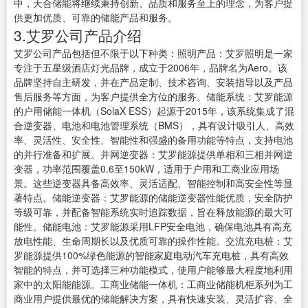
中，天合储能将继续秉持创新、品质和服务至上的理念，为客户提
供更加优质、可靠的储能产品和服务。
3.艾罗公司产品介绍
艾罗公司产品包括但不限于以下种类：照明产品：艾罗照明是一家
专注于五星级酒店灯光品牌，成立于2006年，品牌名为Aero。该
品牌坚持自主研发，并在产品定制、技术咨询、安装指导以及产品
售后服务等方面，为客户提供全方位的服务。储能系统：艾罗能源
的户用储能一体机（SolaX ESS）起源于2015年，该系统集成了混
合逆变器、电池和电池管理系统（BMS），具有设计吸引人、高效
率、灵活性、安全性、智能性和强盛的备用功能等特点，支持电池
的并行准备和扩展。并网逆变器：艾罗能源提供单相和三相并网逆
变器，功率范围覆盖0.6至150kW，适用于户用和工商业应用场
景。这些逆变器具备高效率、灵活适配、智能控制和高安全性等显
著特点。储能逆变器：艾罗能源的储能逆变器性能优质，安全防护
等级可靠，并配备智能系统实时追踪数据，旨在释放能源的最大可
能性。储能电池：艾罗能源采用LFP安全电池，确保电池具有高充
放电性能、生命周期长以及优质可靠的操作性能。交流充电桩：艾
罗能源提供100%绿色能源的智能家庭电动汽车充电桩，具有高效
智能的特点，并可选择三种功能模式，使用户能够最大程度地利用
家中的太阳能能源。工商业储能一体机：工商业储能机柜系列为工
商业用户提供最优的储能解决方案，具有快速安装、灵活扩容、全