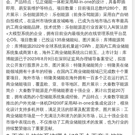
会。产品特点：弘正储能一体柜采用All-in-one的设计，具备即插
即用、易安装维护等特点。项目数量：目前项目总数约280个。图
片展示：乐创能源简介：乐创能源（前身乐驾能源）采用自产自销
自投模式，在温州市场快速攻城略地，已成为当地市场占有率最高
的工商业储能品牌。技术优势：乐创能源是行业首家引入AI算法群
+大模型系统的企业，拥有目前业内最领先的在线管理系统平台昆
仑OS。项目数量：已投运135座储能站。图片展示：库博能源简
介：库博能源2022年全球系统装机量超1GWh，是国内工商业储能
系统集成商第1名，海外工商业储能系统出口前五。上市计划：库
博能源已于2023年8月9日在深圳证监局办理辅导备案登记，拟首
次公开发行股票并上市。图片展示：特隆美储能简介：特隆美在储
能领域拥有十多年的经验，在国内工商业储能领域已完成数十个重
要项目。海外市场：特隆美储能在海外拥有一百多个正在运行的工
商业储能项目，覆盖欧、亚、非等地区。图片展示：大秦数字能源
简介：大秦数字能源是户用储能赛道十强企业，累计出货超20万
套，拥有成熟的小型储能系统集成经验。产品特点：大秦数字能源
推出的户外光储一体机DH200F采用All-in-one全集成化设计，模块
化设计支持多机并联，满足灵活的部署及配置需求。图片展示：工
商业储能市场是一个充满活力和潜力的新兴市场，以上十强企业在
市场中表现出色，不仅推动了工商业储能技术的发展，也为行业的
持续繁荣做出了重要贡献。