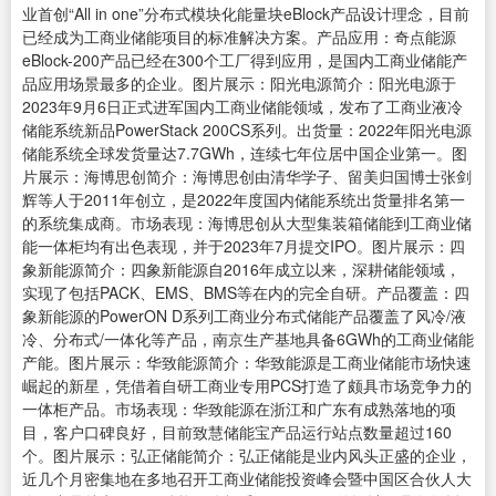
业首创“All in one”分布式模块化能量块eBlock产品设计理念，目前
已经成为工商业储能项目的标准解决方案。产品应用：奇点能源
eBlock-200产品已经在300个工厂得到应用，是国内工商业储能产
品应用场景最多的企业。图片展示：阳光电源简介：阳光电源于
2023年9月6日正式进军国内工商业储能领域，发布了工商业液冷
储能系统新品PowerStack 200CS系列。出货量：2022年阳光电源
储能系统全球发货量达7.7GWh，连续七年位居中国企业第一。图
片展示：海博思创简介：海博思创由清华学子、留美归国博士张剑
辉等人于2011年创立，是2022年度国内储能系统出货量排名第一
的系统集成商。市场表现：海博思创从大型集装箱储能到工商业储
能一体柜均有出色表现，并于2023年7月提交IPO。图片展示：四
象新能源简介：四象新能源自2016年成立以来，深耕储能领域，
实现了包括PACK、EMS、BMS等在内的完全自研。产品覆盖：四
象新能源的PowerON D系列工商业分布式储能产品覆盖了风冷/液
冷、分布式/一体化等产品，南京生产基地具备6GWh的工商业储能
产能。图片展示：华致能源简介：华致能源是工商业储能市场快速
崛起的新星，凭借着自研工商业专用PCS打造了颇具市场竞争力的
一体柜产品。市场表现：华致能源在浙江和广东有成熟落地的项
目，客户口碑良好，目前致慧储能宝产品运行站点数量超过160
个。图片展示：弘正储能简介：弘正储能是业内风头正盛的企业，
近几个月密集地在多地召开工商业储能投资峰会暨中国区合伙人大