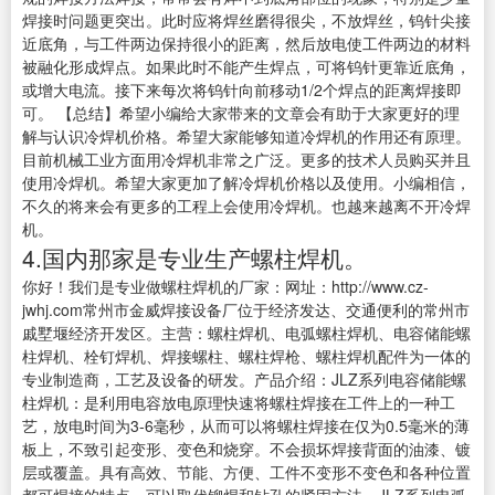
焊接时问题更突出。此时应将焊丝磨得很尖，不放焊丝，钨针尖接
近底角，与工件两边保持很小的距离，然后放电使工件两边的材料
被融化形成焊点。如果此时不能产生焊点，可将钨针更靠近底角，
或增大电流。接下来每次将钨针向前移动1/2个焊点的距离焊接即
可。 【总结】希望小编给大家带来的文章会有助于大家更好的理
解与认识冷焊机价格。希望大家能够知道冷焊机的作用还有原理。
目前机械工业方面用冷焊机非常之广泛。更多的技术人员购买并且
使用冷焊机。希望大家更加了解冷焊机价格以及使用。小编相信，
不久的将来会有更多的工程上会使用冷焊机。也越来越离不开冷焊
机。
4.国内那家是专业生产螺柱焊机。
你好！我们是专业做螺柱焊机的厂家：网址：http://www.cz-
jwhj.com常州市金威焊接设备厂位于经济发达、交通便利的常州市
戚墅堰经济开发区。主营：螺柱焊机、电弧螺柱焊机、电容储能螺
柱焊机、栓钉焊机、焊接螺柱、螺柱焊枪、螺柱焊机配件为一体的
专业制造商，工艺及设备的研发。产品介绍：JLZ系列电容储能螺
柱焊机：是利用电容放电原理快速将螺柱焊接在工件上的一种工
艺，放电时间为3-6毫秒，从而可以将螺柱焊接在仅为0.5毫米的薄
板上，不致引起变形、变色和烧穿。不会损坏焊接背面的油漆、镀
层或覆盖。具有高效、节能、方便、工件不变形不变色和各种位置