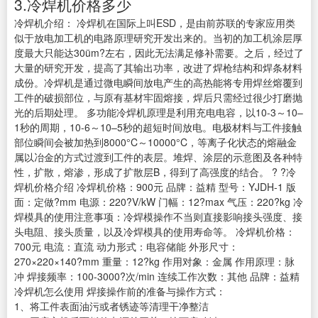
3.冷焊机价格多少
冷焊机介绍： 冷焊机在国际上叫ESD，是由前苏联的专家应用类
似于放电加工机的电路原理研究开发出来的。当初的加工机涂层厚
度最大只能达30üm?左右，因此无法满足修补需要。之后，经过了
大量的研究开发，提高了其输出功率，改进了焊枪结构和焊条材料
成份。冷焊机是通过微电瞬间放电产生的高热能将专用焊丝熔覆到
工件的破损部位，与原有基材牢固熔接，焊后只需经过很少打磨抛
光的后期处理。 多功能冷焊机原理是利用充电电容，以10-3～10–
1秒的周期，10-6～10–5秒的超短时间放电。电极材料与工件接触
部位瞬间会被加热到8000°C～10000°C，等离子化状态的熔融金
属以冶金的方式过渡到工件的表层。堆焊、涂层的示意图及各种特
性，扩散，熔渗，形成了扩散层B，得到了高强度的结合。 ? ?冷
焊机价格介绍 冷焊机价格：900元 品牌：益精 型号：YJDH-1 版
面：定做?mm 电源：220?V/kW 门幅：12?max 气压：220?kg 冷
焊模具的使用注意事项：冷焊模操作不当则直接影响接头强度、接
头电阻、接头质量，以及冷焊模具的使用寿命等。 冷焊机价格：
700元 电流：直流 动力形式：电容储能 外形尺寸：
270×220×140?mm 重量：12?kg 作用对象：金属 作用原理：脉
冲 焊接频率：100-3000?次/min 连续工作次数：其他 品牌：益精
冷焊机怎么使用 焊接操作前的准备与操作方式：
1、将工件表面油污或者锈迹等清理干净整洁