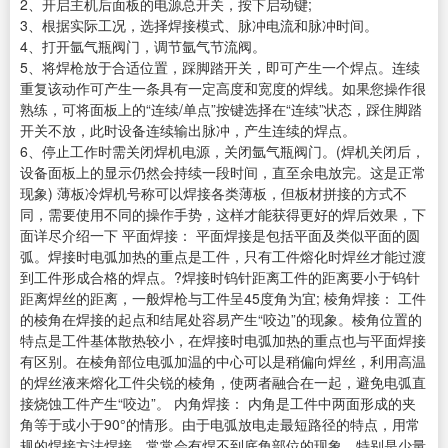
2、开启主机后面板的电源总开关，按下启动键;
3、根据实际工况，选择焊接模式、脉冲电流和脉冲时间。
4、打开氩气瓶阀门，调节氩气节流阀。
5、将焊枪放于合适位置，踩脚踏开关，即可产生一个焊点。连续
重复该动作可产生一条具有一定高度和宽度的焊线。如果您操作很
熟练，可将面板上的“连续/单点”按键选择在“连续”状态，踩住脚踏
开关不放，此时设备连续输出脉冲，产生连续的焊点。
6、停止工作时需关闭焊机电源，关闭氩气瓶阀门。(焊机关闭后，
设备面板上的显示仍然会持续一段时间，直至余电放完。这是正常
现象) 薄板冷焊机号称可以焊接各类薄板，但板材拼接的方式不
同，需要使用不同的操作手势，这样才能获得更好的焊后效果，下
面详尽介绍一下 平面焊接： 平面焊接是包括平面及类似平面的圆
弧。焊接时电弧加热的重点是工件，只有工件熔化时焊丝才能过渡
到工件形成合格的焊点。?焊接时钨针距离工件的距离要小于钨针
距离焊丝的距离，一般焊枪与工件呈45度角为宜; 棱角焊接： 工件
的棱角在焊接的起点和结尾处容易产生“咬边”的现象。棱角位置的
特点是工件基体散热较小，在焊接时电弧加热的重点也与平面焊接
有区别。在棱角部位电弧加温的中心可以是稍偏向焊丝，利用高温
的焊丝液来熔化工件尖锐的棱角，使两者融合在一起，避免电弧直
接烧蚀工件产生“咬边”。 内角焊接： 内角是工件中两面形成的夹
角等于或小于90°的情形。由于电弧放电走最短路径的特点，用常
规的焊接方法焊接，常常会有焊不到底角部位的现象，特别是少量