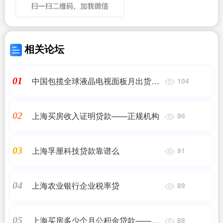
相关论坛
中国包揽全球液晶电视面板月出货
01
104
TOP4：京东方排名第一
上海买房收入证明贷款——正规机构
02
96
上海孚厘科技贷款靠谱么
03
91
上海农业银行企业税率贷
04
89
上海买房多少个月公积金贷款——
05
88