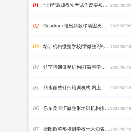
“上岸”后却得知考试作废要被清
01
2025/09/21
退？河南一地成立工作组处理
Goodram 推出新款移动固态：
02
2025/07/09
三种容量、USB 3.2 Gen 2×2
培训机构微整学校|学微整?关于
03
2023/08/18
微整培训班你应该知道这些!武
汉 长沙 全国
辽宁培训微整机构|好微整学校
04
2023/08/18
有哪些 #微整医美培训班
丽水微整针剂培训机构|网上求
05
2023/08/18
职被骗转而骗他人“我的客户最
多亏百万元”
乐东美医汇微整形培训机构排
06
2023/08/18
名|想做自由职业者?不妨学她到
排名前十的微整学校学注射美容
衡阳微整形培训学校十大知名机
07
2023/08/18