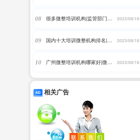
构|祁东公安提醒!这些东西不能
在朋友圈售卖，否则可能获刑!
很多微整培训机构|监管部门明
08
2023/08/18
确禁止医美培训零基础入门 十
家机构仅一家说“不”
国内十大培训微整机构排名|学
09
2023/08/18
微整到底难不难?
广州微整培训机构哪家好|微整
10
2023/08/18
变“危整”!20岁女孩隆鼻后，出现
瘫痪症状，甚至失明
相关广告