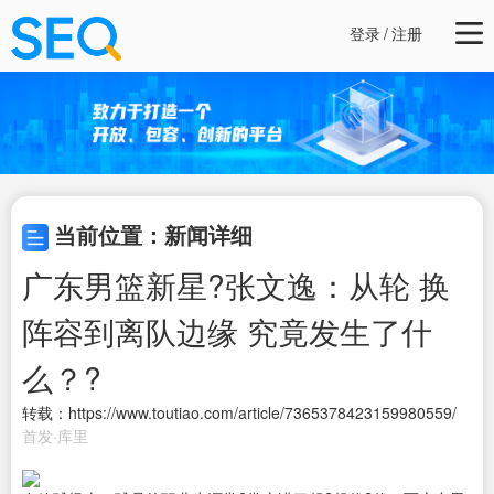
登录
/
注册
当前位置：新闻详细
广东男篮新星?张文逸：从轮 换
阵容到离队边缘 究竟发生了什
么？?
转载：https://www.toutiao.com/article/7365378423159980559/
首发·库里